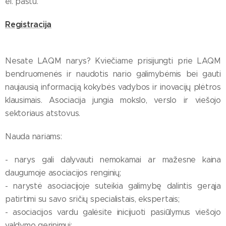
el. paštu.
Registracija
Nesate LAQM narys? Kviečiame prisijungti prie LAQM
bendruomenės ir naudotis nario galimybėmis bei gauti
naujausią informaciją kokybės vadybos ir inovacijų plėtros
klausimais. Asociacija jungia mokslo, verslo ir viešojo
sektoriaus atstovus.
Nauda nariams:
- narys gali dalyvauti nemokamai ar mažesne kaina
daugumoje asociacijos renginių;
- narystė asociacijoje suteikia galimybę dalintis gerąja
patirtimi su savo sričių specialistais, ekspertais;
- asociacijos vardu galėsite inicijuoti pasiūlymus viešojo
valdymo gerinimui;