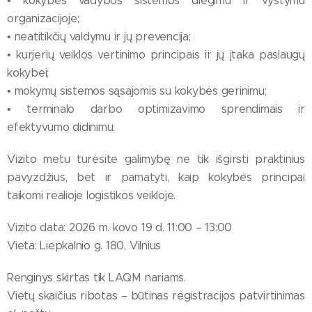
• kokybės vadybos sistemos diegimu ir vystymu
organizacijoje;
• neatitikčių valdymu ir jų prevencija;
• kurjerių veiklos vertinimo principais ir jų įtaka paslaugų
kokybei;
• mokymų sistemos sąsajomis su kokybės gerinimu;
• terminalo darbo optimizavimo sprendimais ir
efektyvumo didinimu.
Vizito metu turėsite galimybę ne tik išgirsti praktinius
pavyzdžius, bet ir pamatyti, kaip kokybės principai
taikomi realioje logistikos veikloje.
Vizito data: 2026 m. kovo 19 d. 11:00 – 13:00
Vieta: Liepkalnio g. 180, Vilnius
Renginys skirtas tik LAQM nariams.
Vietų skaičius ribotas – būtinas registracijos patvirtinimas