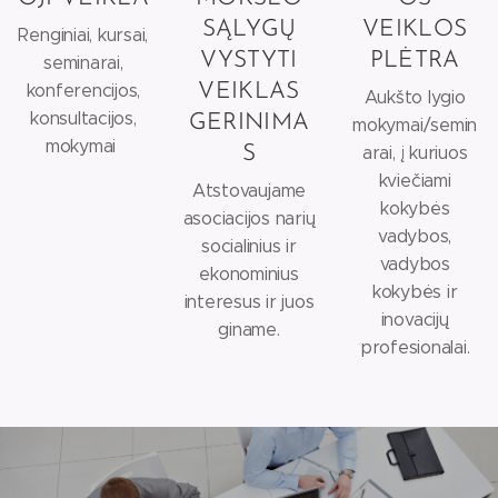
SĄLYGŲ
VEIKLOS
Renginiai, kursai,
VYSTYTI
PLĖTRA
seminarai,
konferencijos,
VEIKLAS
Aukšto lygio
konsultacijos,
GERINIMA
mokymai/semin
mokymai
S
arai, į kuriuos
kviečiami
Atstovaujame
kokybės
asociacijos narių
vadybos,
socialinius ir
vadybos
ekonominius
kokybės ir
interesus ir juos
inovacijų
giname.
profesionalai.