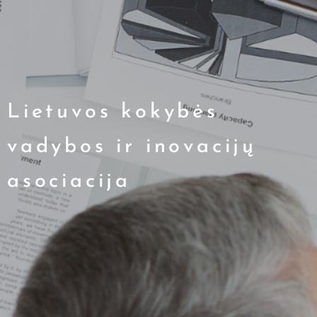
Lietuvos kokybės
vadybos ir inovacijų
asociacija