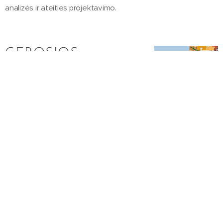
analizės ir ateities projektavimo.
GEROSIOS
PRAKTIKOS
VIZITAS
BENDROVĖJE
„VILNIAUS DUONA“
05/29/2026
Gegužės 29 d. kviečiame Lietuvos
kokybės vadybos ir inovacijų
asociacijos narius į gerosios praktikos
vizitą duonos rinkos lyderės "Vilniaus
duona" kepykloje Panevėžyje.