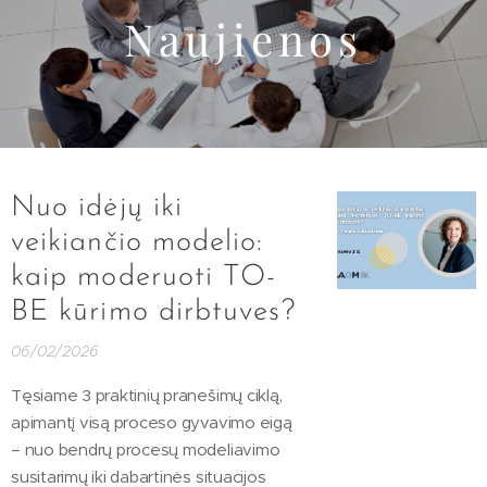
Naujienos
Nuo idėjų iki
veikiančio modelio:
kaip moderuoti TO-
BE kūrimo dirbtuves?
06/02/2026
Tęsiame 3 praktinių pranešimų ciklą,
apimantį visą proceso gyvavimo eigą
– nuo bendrų procesų modeliavimo
susitarimų iki dabartinės situacijos