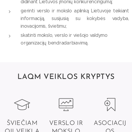
didinant Lietuvos įmonių konkurencingumą;
gerinti verslo ir mokslo aplinką Lietuvoje teikiant
informaciją, susijusią su kokybės vadyba,
inovacijomis, švietimu;
skatinti mokslo, verslo ir viešojo valdymo
organizacijų bendradarbiavimą.
LAQM VEIKLOS KRYPTYS
ŠVIEČIAM
VERSLO IR
ASOCIACIJ
OJI VEIKLA
MOKSLO
OS