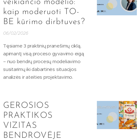
veikiančio modelio:
kaip moderuoti TO-
BE kūrimo dirbtuves?
06/02/2026
Tęsiame 3 praktinių pranešimų ciklą,
apimantį visą proceso gyvavimo eigą
– nuo bendrų procesų modeliavimo
susitarimų iki dabartinės situacijos
analizės ir ateities projektavimo.
GEROSIOS
PRAKTIKOS
VIZITAS
BENDROVĖJE