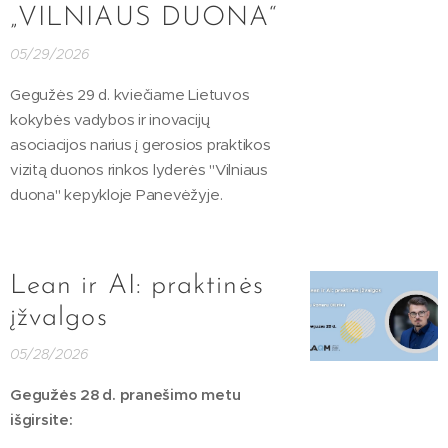
„VILNIAUS DUONA“
05/29/2026
Gegužės 29 d. kviečiame Lietuvos
kokybės vadybos ir inovacijų
asociacijos narius į gerosios praktikos
vizitą duonos rinkos lyderės "Vilniaus
duona" kepykloje Panevėžyje.
Lean ir AI: praktinės
įžvalgos
05/28/2026
Gegužės 28 d. pranešimo metu
išgirsite: