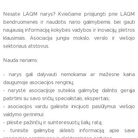
Nesate LAQM narys? Kviečiame prisijungti prie LAQM
bendruomenės ir naudotis nario galimybėmis bei gauti
naujausią informaciją kokybės vadybos ir inovacijų plėtros
klausimais. Asociacija jungia mokslo, verslo ir viešojo
sektoriaus atstovus.
Nauda nariams:
- narys gali dalyvauti nemokamai ar mažesne kaina
daugumoje asociacijos renginių;
- narystė asociacijoje suteikia galimybę dalintis gerąja
patirtimi su savo sričių specialistais, ekspertais;
- asociacijos vardu galėsite inicijuoti pasiūlymus viešojo
valdymo gerinimui;
- plėsite pažinčių ir suinteresuotų šalių ratą;
- turėsite galimybę skleisti informaciją apie save