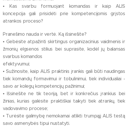
• Kas svarbu formuojant komandas ir kaip ALIS
koncepcija gali prisidėti prie kompetencijomis grįstos
atrankos proceso?
Pranešimo nauda ir vertė. Ką išsinešite?
• Gebėsite atpažinti skirtingus organizacinius vaidmenis ir
žmonių elgsenos stilius bei suprasite, kodėl jų balansas
svarbus komandos
efektyvumui;
• Sužinosite, kaip ALIS praktinis įrankis gali būti naudingas
tiek komandų formavimui ir tobulinimui, tiek individualiai -
savo ar kolegų kompetencijų pažinimui;
• Išsinešite ne tik teoriją, bet ir konkrečius įrankius bei
žinias, kurias galėsite praktiškai taikyti tiek atrankų, tiek
vadovavimo procese;
• Turėsite galimybę nemokamai atlikti trumpąjį ALIS testą
savo asmenybės tipui nustatyti.