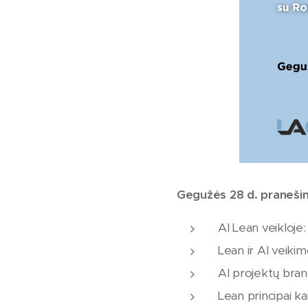
Gegužės 28 d. pranešim
AI Lean veikloje
Lean ir AI veiki
AI projektų brand
Lean principai kai