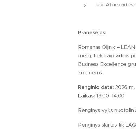
kur AI nepadės ir
Pranešėjas:
Romanas Olijnik – LEAN e
metų, tiek kaip vidinis 
Business Excellence grupe
žmonėms.
Renginio data:
2026 m. 
Laikas:
13:00–14:00
Renginys vyks nuotoliniu
Renginys skirtas tik LA