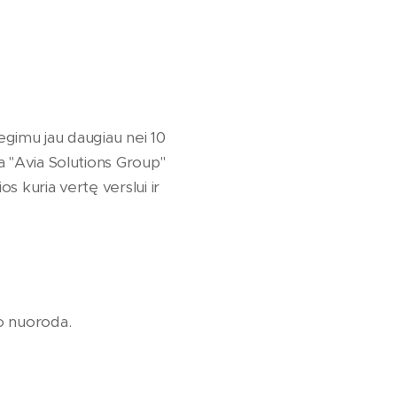
egimu jau daugiau nei 10
ja "Avia Solutions Group"
s kuria vertę verslui ir
mo nuoroda.