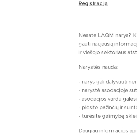
Registracija
Nesate LAQM narys? Kvi
gauti naujausią informaci
ir viešojo sektoriaus ats
Narystės nauda:
- narys gali dalyvauti 
- narystė asociacijoje sut
- asociacijos vardu galės
- plėsite pažinčių ir suin
- turėsite galimybę sklei
Daugiau informacijos ap