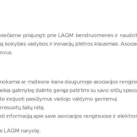
ečiame prisijungti prie LAQM bendruomenės ir naudoti
ją kokybės vadybos ir inovacijų plėtros klausimais. Asocia
tovus.
nemokamai ar mažesne kaina daugumoje asociacijos rengini
eikia galimybę dalintis gerąja patirtimi su savo sričių specia
ite inicijuoti pasiūlymus viešojo valdymo gerinimui;
teresuotų šalių ratą;
sti informaciją apie save asociacijos renginiuose ir elektr
ie LAQM narystę: