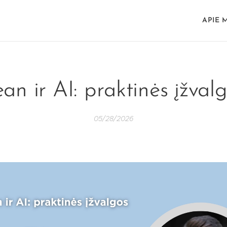
APIE 
an ir AI: praktinės įžval
05/28/2026