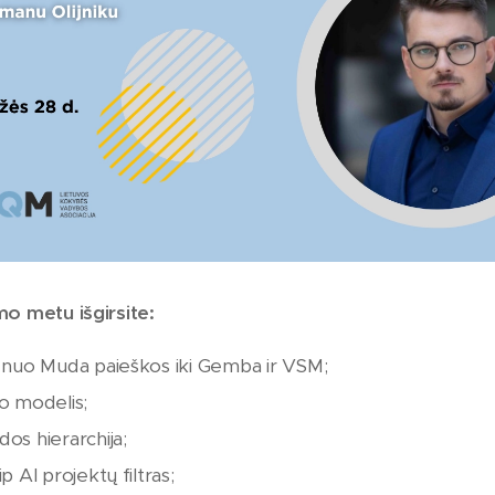
o metu išgirsite:
: nuo Muda paieškos iki Gemba ir VSM;
mo modelis;
os hierarchija;
p AI projektų filtras;