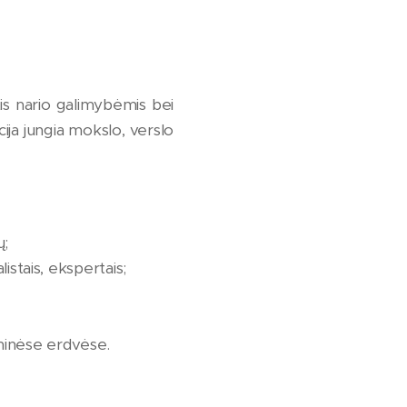
s nario galimybėmis bei
cija jungia mokslo, verslo
ų;
listais, ekspertais;
oninėse erdvėse.