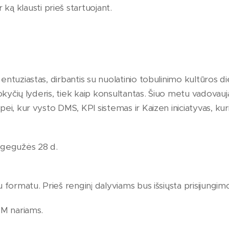
 ką klausti prieš startuojant.
ntuziastas, dirbantis su nuolatinio tobulinimo kultūros di
pokyčių lyderis, tiek kaip konsultantas. Šiuo metu vadovau
i, kur vysto DMS, KPI sistemas ir Kaizen iniciatyvas, kurio
gegužės 28 d.
 formatu. Prieš renginį dalyviams bus išsiųsta prisijungi
QM nariams.